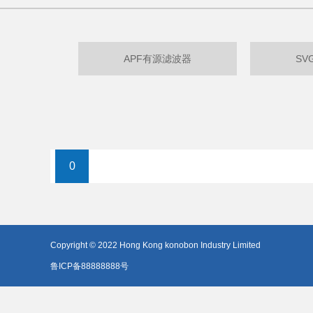
APF有源滤波器
SV
0
Copyright © 2022 Hong Kong konobon Industry Limited
鲁ICP备88888888号