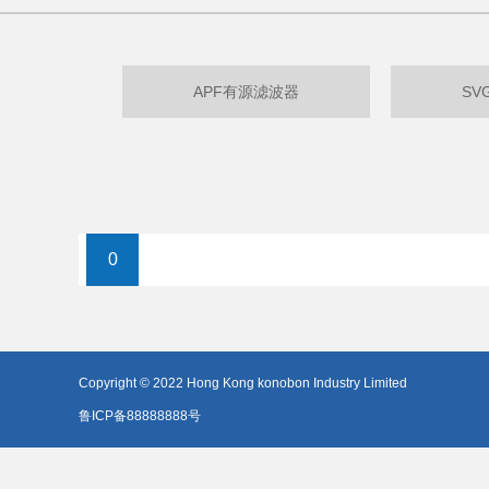
APF有源滤波器
SV
0
Copyright © 2022 Hong Kong konobon Industry Limited
鲁ICP备88888888号