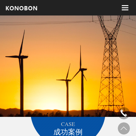
Toggle
naviga
CASE
成功案例