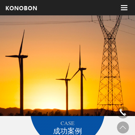
Toggle
naviga
CASE
成功案例