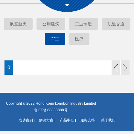
航空航天
公用建筑
工业制造
轨道交通
军工
医疗
0
Copyright © 2022 Hong Kong konobon Industry Limited
鲁ICP备88888888号
成功案例
|
解决方案
|
产品中心
|
服务支持
|
关于我们